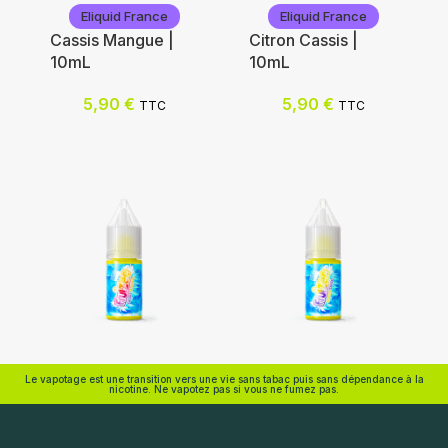
Eliquid France
Eliquid France
Cassis Mangue |
Citron Cassis |
10mL
10mL
Nicotine (mg/mL) :
5,90
€
5,90
€
TTC
TTC
0
Nicotine (mg/mL) :
3
6
0
12
3
6
Choix des options
12
18
Choix des options
Eliquid France
Eliquid France
Le vapotage est une transition vers une vie sans tabac puis sans dépendance à la
nicotine. Ne vapotez pas si vous ne fumez pas.