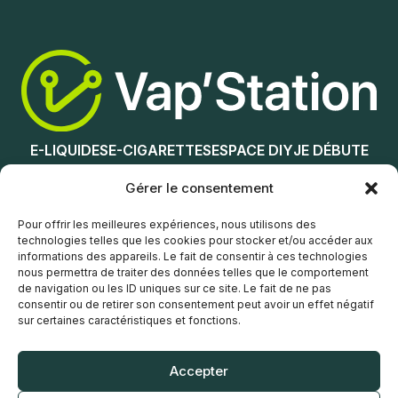
Nicotine (mg/mL) :
Nicotine (mg/mL) :
3
0
6
3
12
6
0
12
E-LIQUIDES
E-CIGARETTES
ESPACE DIY
JE DÉBUTE
Choix des options
Choix des options
NOS MAGASINS
Gérer le consentement
Service client
Pour offrir les meilleures expériences, nous utilisons des
technologies telles que les cookies pour stocker et/ou accéder aux
informations des appareils. Le fait de consentir à ces technologies
nous permettra de traiter des données telles que le comportement
de navigation ou les ID uniques sur ce site. Le fait de ne pas
consentir ou de retirer son consentement peut avoir un effet négatif
sur certaines caractéristiques et fonctions.
© Vap’Station
2026
Accepter
POLITIQUE DE CONFIDENTIALITÉ