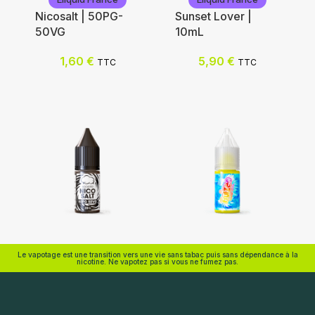
Nicotine (mg/mL) :
Nicosalt | 50PG-
Sunset Lover |
50VG
10mL
0
Nicotine (mg/mL) :
3
1,60
€
5,90
€
TTC
TTC
0
6
3
12
6
18
12
18
Choix des options
Choix des options
Eliquid France
Eliquid France
Le vapotage est une transition vers une vie sans tabac puis sans dépendance à la
nicotine. Ne vapotez pas si vous ne fumez pas.