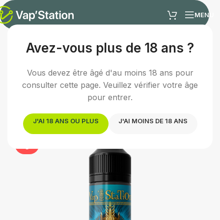
MENU
Avez-vous plus de 18 ans ?
Accueil
/
E-liquides
/
E-liquide fruité
Vous devez être âgé d'au moins 18 ans pour
Fin de série :
Ce produit sera prochainement
consulter cette page. Veuillez vérifier votre âge
remplacé.
pour entrer.
Découvrir l'équivalent →
J'AI 18 ANS OU PLUS
J'AI MOINS DE 18 ANS
EPUIS
É