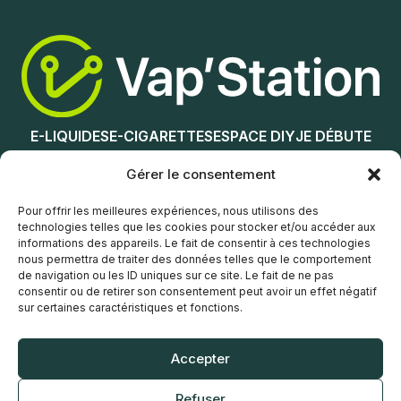
Nicotine (mg/mL) :
0
Ajouter au panier
3
6
12
E-LIQUIDES
E-CIGARETTES
ESPACE DIY
JE DÉBUTE
18
NOS MAGASINS
Gérer le consentement
Choix des options
Service client
Pour offrir les meilleures expériences, nous utilisons des
technologies telles que les cookies pour stocker et/ou accéder aux
informations des appareils. Le fait de consentir à ces technologies
nous permettra de traiter des données telles que le comportement
de navigation ou les ID uniques sur ce site. Le fait de ne pas
consentir ou de retirer son consentement peut avoir un effet négatif
sur certaines caractéristiques et fonctions.
© Vap’Station
2026
Accepter
POLITIQUE DE CONFIDENTIALITÉ
Refuser
CONDITIONS GÉNÉRALES DE VENTE