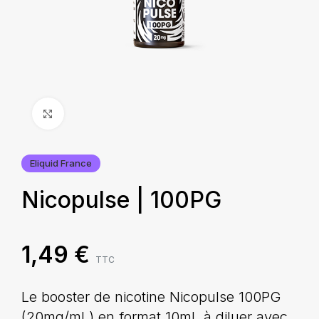
Agrandir
Eliquid France
Nicopulse | 100PG
1,49
€
TTC
Le booster de nicotine Nicopulse 100PG
(20mg/mL) en format 10mL à diluer avec