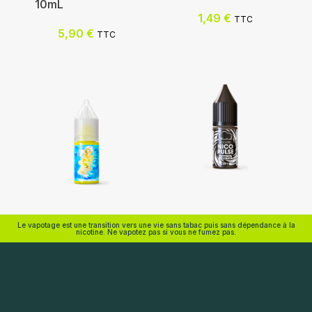
10mL
Nicotine (mg/mL) :
Nicotine (mg/mL) :
1,49
€
TTC
5,90
€
TTC
0
3
3
6
6
12
12
0
Choix des options
Choix des options
Eliquid France
Eliquid France
Le vapotage est une transition vers une vie sans tabac puis sans dépendance à la
nicotine. Ne vapotez pas si vous ne fumez pas.
Ajouter au panier
Nicotine (mg/mL) :