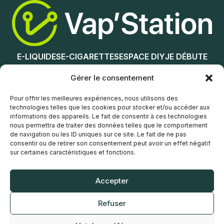
0
3
6
12
E-LIQUIDES
E-CIGARETTES
ESPACE DIY
JE DÉBUTE
Choix des options
NOS MAGASINS
Gérer le consentement
Service client
Pour offrir les meilleures expériences, nous utilisons des
technologies telles que les cookies pour stocker et/ou accéder aux
informations des appareils. Le fait de consentir à ces technologies
nous permettra de traiter des données telles que le comportement
de navigation ou les ID uniques sur ce site. Le fait de ne pas
consentir ou de retirer son consentement peut avoir un effet négatif
sur certaines caractéristiques et fonctions.
© Vap’Station
2026
Accepter
POLITIQUE DE CONFIDENTIALITÉ
Refuser
CONDITIONS GÉNÉRALES DE VENTE
MENTIONS LÉGALES