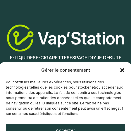
Ajouter au panier
Ajouter au panier
E-LIQUIDES
E-CIGARETTES
ESPACE DIY
JE DÉBUTE
NOS MAGASINS
Gérer le consentement
Service client
Pour offrir les meilleures expériences, nous utilisons des
technologies telles que les cookies pour stocker et/ou accéder aux
informations des appareils. Le fait de consentir à ces technologies
nous permettra de traiter des données telles que le comportement
de navigation ou les ID uniques sur ce site. Le fait de ne pas
consentir ou de retirer son consentement peut avoir un effet négatif
sur certaines caractéristiques et fonctions.
© Vap’Station
2026
Accepter
POLITIQUE DE CONFIDENTIALITÉ