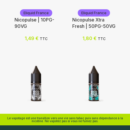
Eliquid France
Eliquid France
Nicopulse | 10PG-
Nicopulse Xtra
90VG
Fresh | 50PG-50VG
Ajouter au panier
Nicotine (mg/mL) :
1,49
€
1,80
€
TTC
TTC
0
3
6
12
Choix des options
Eliquid France
Eliquid France
Le vapotage est une transition vers une vie sans tabac puis sans dépendance à la
nicotine. Ne vapotez pas si vous ne fumez pas.