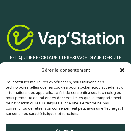
Ajouter au panier
Ajouter au panier
E-LIQUIDES
E-CIGARETTES
ESPACE DIY
JE DÉBUTE
NOS MAGASINS
Gérer le consentement
Service client
Pour offrir les meilleures expériences, nous utilisons des
technologies telles que les cookies pour stocker et/ou accéder aux
informations des appareils. Le fait de consentir à ces technologies
nous permettra de traiter des données telles que le comportement
de navigation ou les ID uniques sur ce site. Le fait de ne pas
consentir ou de retirer son consentement peut avoir un effet négatif
sur certaines caractéristiques et fonctions.
© Vap’Station
2026
Accepter
POLITIQUE DE CONFIDENTIALITÉ