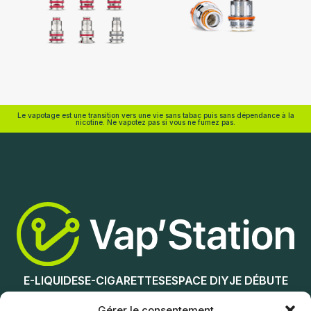
Vaporesso
Geekvape
Le vapotage est une transition vers une vie sans tabac puis sans dépendance à la
nicotine. Ne vapotez pas si vous ne fumez pas.
Choix des options
Choix des options
E-LIQUIDES
E-CIGARETTES
ESPACE DIY
JE DÉBUTE
NOS MAGASINS
Gérer le consentement