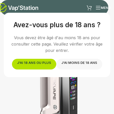
MENU
Avez-vous plus de 18 ans ?
Accueil
/
Cigarette électronique
/
Box e-cigarette
Vous devez être âgé d'au moins 18 ans pour
consulter cette page. Veuillez vérifier votre âge
pour entrer.
J'AI 18 ANS OU PLUS
J'AI MOINS DE 18 ANS