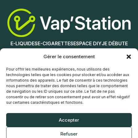
Ajouter au panier
Ajouter au panier
E-LIQUIDES
E-CIGARETTES
ESPACE DIY
JE DÉBUTE
NOS MAGASINS
Gérer le consentement
Service client
Pour offrir les meilleures expériences, nous utilisons des
technologies telles que les cookies pour stocker et/ou accéder aux
informations des appareils. Le fait de consentir à ces technologies
nous permettra de traiter des données telles que le comportement
de navigation ou les ID uniques sur ce site. Le fait de ne pas
consentir ou de retirer son consentement peut avoir un effet négatif
sur certaines caractéristiques et fonctions.
© Vap’Station
2026
Accepter
POLITIQUE DE CONFIDENTIALITÉ
Refuser
CONDITIONS GÉNÉRALES DE VENTE