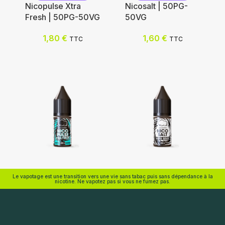
Nicopulse Xtra
Nicosalt | 50PG-
Fresh | 50PG-50VG
50VG
Nicotine (mg/mL) :
Nicotine (mg/mL) :
1,80
€
1,60
€
TTC
TTC
0
3
3
6
6
12
12
0
Choix des options
18
Choix des options
Eliquid France
Eliquid France
Le vapotage est une transition vers une vie sans tabac puis sans dépendance à la
nicotine. Ne vapotez pas si vous ne fumez pas.