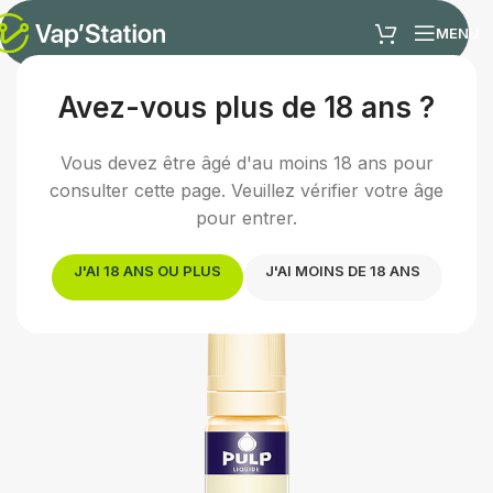
MENU
Avez-vous plus de 18 ans ?
Accueil
/
E-liquides
/
E-liquide fruité
Vous devez être âgé d'au moins 18 ans pour
consulter cette page. Veuillez vérifier votre âge
pour entrer.
J'AI 18 ANS OU PLUS
J'AI MOINS DE 18 ANS