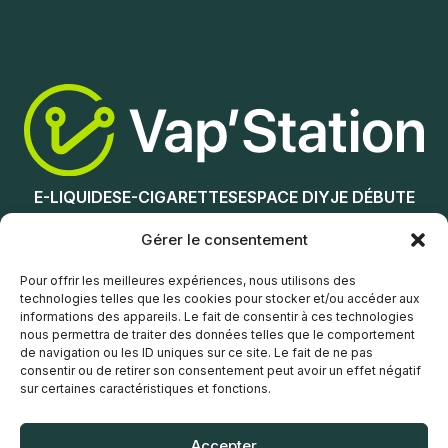
Nicotine (mg/mL) :
0
Nicotine (mg/mL) :
3
6
0
12
3
18
6
12
E-LIQUIDES
E-CIGARETTES
ESPACE DIY
JE DÉBUTE
Choix des options
18
NOS MAGASINS
Gérer le consentement
Choix des options
Service client
Pour offrir les meilleures expériences, nous utilisons des
technologies telles que les cookies pour stocker et/ou accéder aux
informations des appareils. Le fait de consentir à ces technologies
nous permettra de traiter des données telles que le comportement
de navigation ou les ID uniques sur ce site. Le fait de ne pas
consentir ou de retirer son consentement peut avoir un effet négatif
sur certaines caractéristiques et fonctions.
© Vap’Station
2026
Accepter
POLITIQUE DE CONFIDENTIALITÉ