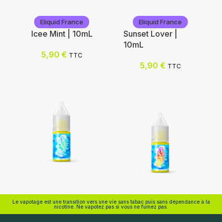
Eliquid France
Eliquid France
Icee Mint | 10mL
Sunset Lover |
10mL
Nicotine (mg/mL) :
5,90
€
TTC
5,90
€
TTC
0
Nicotine (mg/mL) :
3
0
6
3
12
6
12
Choix des options
18
Choix des options
Eliquid France
Eliquid France
Le vapotage est une transition vers une vie sans tabac puis sans dépendance à la
nicotine. Ne vapotez pas si vous ne fumez pas.