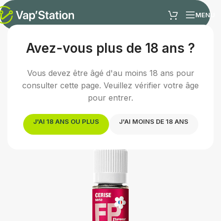
MENU
Avez-vous plus de 18 ans ?
Accueil
/
E-liquides
/
E-liquide fruité
Vous devez être âgé d'au moins 18 ans pour
consulter cette page. Veuillez vérifier votre âge
pour entrer.
J'AI 18 ANS OU PLUS
J'AI MOINS DE 18 ANS