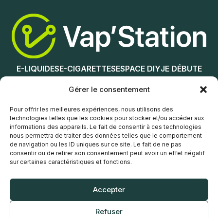
Ajouter au panier
Ajouter au panier
E-LIQUIDES
E-CIGARETTES
ESPACE DIY
JE DÉBUTE
NOS MAGASINS
Gérer le consentement
Service client
Pour offrir les meilleures expériences, nous utilisons des
technologies telles que les cookies pour stocker et/ou accéder aux
informations des appareils. Le fait de consentir à ces technologies
nous permettra de traiter des données telles que le comportement
de navigation ou les ID uniques sur ce site. Le fait de ne pas
consentir ou de retirer son consentement peut avoir un effet négatif
sur certaines caractéristiques et fonctions.
© Vap’Station
2026
Accepter
POLITIQUE DE CONFIDENTIALITÉ
Refuser
CONDITIONS GÉNÉRALES DE VENTE