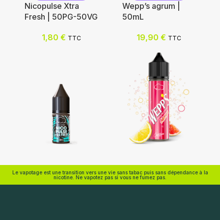
Nicopulse Xtra
Wepp’s agrum |
Fresh | 50PG-50VG
50mL
Nicotine (mg/mL) :
1,80
€
19,90
€
TTC
TTC
0
Ajouter au panier
3
6
12
Choix des options
Eliquid France
Eliquid France
Le vapotage est une transition vers une vie sans tabac puis sans dépendance à la
nicotine. Ne vapotez pas si vous ne fumez pas.