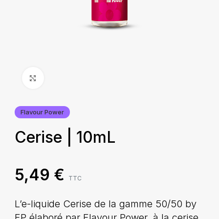
Agrandir
Flavour Power
Cerise | 10mL
5,49
€
TTC
L’e-liquide Cerise de la gamme 50/50 by
FP élaboré par Flavour Power, à la cerise