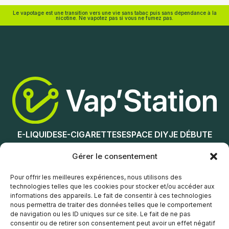
Eliquid France
Eliquid France
Le vapotage est une transition vers une vie sans tabac puis sans dépendance à la
nicotine. Ne vapotez pas si vous ne fumez pas.
Nicotine (mg/mL) :
Ajouter au panier
0
3
6
12
E-LIQUIDES
E-CIGARETTES
ESPACE DIY
JE DÉBUTE
18
NOS MAGASINS
Gérer le consentement
Choix des options
Service client
Pour offrir les meilleures expériences, nous utilisons des
technologies telles que les cookies pour stocker et/ou accéder aux
informations des appareils. Le fait de consentir à ces technologies
nous permettra de traiter des données telles que le comportement
de navigation ou les ID uniques sur ce site. Le fait de ne pas
consentir ou de retirer son consentement peut avoir un effet négatif