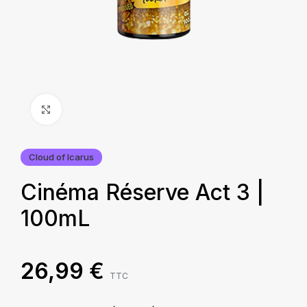
Agrandir
Cloud of Icarus
Cinéma Réserve Act 3 |
100mL
26,99
€
TTC