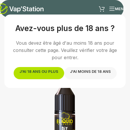
MENU
Avez-vous plus de 18 ans ?
Accueil
/
E-liquides
/
Arômes concentrés DIY
Vous devez être âgé d'au moins 18 ans pour
consulter cette page. Veuillez vérifier votre âge
pour entrer.
J'AI 18 ANS OU PLUS
J'AI MOINS DE 18 ANS