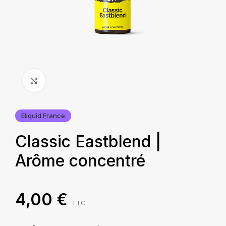
Agrandir
Eliquid France
Classic Eastblend |
Arôme concentré
4,00
€
TTC