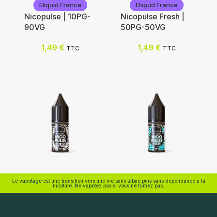
Eliquid France
Eliquid France
Nicopulse | 10PG-
Nicopulse Fresh |
90VG
50PG-50VG
Nicotine (mg/mL) :
Nicotine (mg/mL) :
1,49
€
1,49
€
TTC
TTC
3
0
6
3
12
6
0
12
18
Choix des options
Choix des options
Eliquid France
Eliquid France
Le vapotage est une transition vers une vie sans tabac puis sans dépendance à la
nicotine. Ne vapotez pas si vous ne fumez pas.