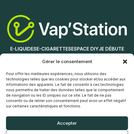
Ajouter au panier
Ajouter au panier
E-LIQUIDES
E-CIGARETTES
ESPACE DIY
JE DÉBUTE
NOS MAGASINS
Gérer le consentement
Service client
Pour offrir les meilleures expériences, nous utilisons des
technologies telles que les cookies pour stocker et/ou accéder aux
informations des appareils. Le fait de consentir à ces technologies
nous permettra de traiter des données telles que le comportement
de navigation ou les ID uniques sur ce site. Le fait de ne pas
consentir ou de retirer son consentement peut avoir un effet négatif
sur certaines caractéristiques et fonctions.
© Vap’Station
2026
Accepter
POLITIQUE DE CONFIDENTIALITÉ