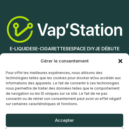
Ajouter au panier
Lire la suite
E-LIQUIDES
E-CIGARETTES
ESPACE DIY
JE DÉBUTE
NOS MAGASINS
Gérer le consentement
Service client
Pour offrir les meilleures expériences, nous utilisons des
technologies telles que les cookies pour stocker et/ou accéder aux
informations des appareils. Le fait de consentir à ces technologies
nous permettra de traiter des données telles que le comportement
de navigation ou les ID uniques sur ce site. Le fait de ne pas
consentir ou de retirer son consentement peut avoir un effet négatif
sur certaines caractéristiques et fonctions.
© Vap’Station
2026
Accepter
POLITIQUE DE CONFIDENTIALITÉ