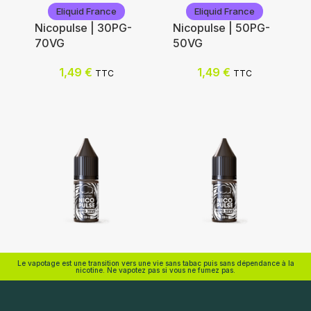
Eliquid France
Eliquid France
Nicopulse | 30PG-
Nicopulse | 50PG-
70VG
50VG
Nicotine (mg/mL) :
Nicotine (mg/mL) :
1,49
€
1,49
€
TTC
TTC
0
0
3
3
6
6
12
12
18
Choix des options
Choix des options
Eliquid France
Eliquid France
Le vapotage est une transition vers une vie sans tabac puis sans dépendance à la
nicotine. Ne vapotez pas si vous ne fumez pas.