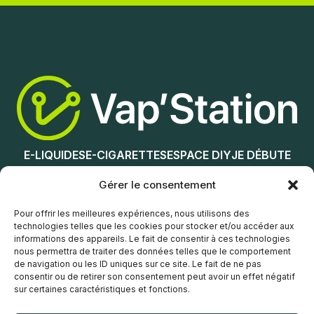
Ajouter au panier
Ajouter au panier
E-LIQUIDES
E-CIGARETTES
ESPACE DIY
JE DÉBUTE
NOS MAGASINS
Gérer le consentement
Service client
Pour offrir les meilleures expériences, nous utilisons des
technologies telles que les cookies pour stocker et/ou accéder aux
informations des appareils. Le fait de consentir à ces technologies
nous permettra de traiter des données telles que le comportement
de navigation ou les ID uniques sur ce site. Le fait de ne pas
consentir ou de retirer son consentement peut avoir un effet négatif
sur certaines caractéristiques et fonctions.
© Vap’Station
2026