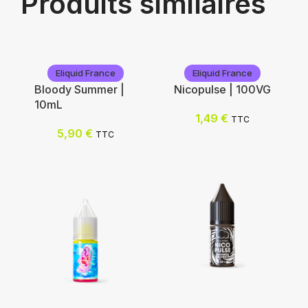
Produits similaires
Eliquid France
Eliquid France
Bloody Summer |
Nicopulse | 100VG
10mL
1,49
€
TTC
5,90
€
TTC
Eliquid France
Eliquid France