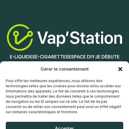
Ajouter au panier
Ajouter au panier
E-LIQUIDES
E-CIGARETTES
ESPACE DIY
JE DÉBUTE
NOS MAGASINS
Gérer le consentement
Service client
Pour offrir les meilleures expériences, nous utilisons des
technologies telles que les cookies pour stocker et/ou accéder aux
informations des appareils. Le fait de consentir à ces technologies
nous permettra de traiter des données telles que le comportement
de navigation ou les ID uniques sur ce site. Le fait de ne pas
consentir ou de retirer son consentement peut avoir un effet négatif
sur certaines caractéristiques et fonctions.
© Vap’Station
2026
Accepter
POLITIQUE DE CONFIDENTIALITÉ