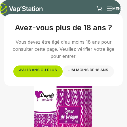
MENU
Avez-vous plus de 18 ans ?
Accueil
/
E-liquides
/
E-liquide fruité
Vous devez être âgé d'au moins 18 ans pour
consulter cette page. Veuillez vérifier votre âge
pour entrer.
J'AI 18 ANS OU PLUS
J'AI MOINS DE 18 ANS