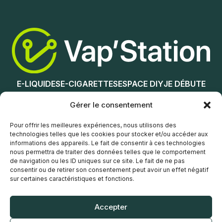
Lire la suite
Ajouter au panier
E-LIQUIDES
E-CIGARETTES
ESPACE DIY
JE DÉBUTE
NOS MAGASINS
Gérer le consentement
Service client
Pour offrir les meilleures expériences, nous utilisons des
technologies telles que les cookies pour stocker et/ou accéder aux
informations des appareils. Le fait de consentir à ces technologies
nous permettra de traiter des données telles que le comportement
de navigation ou les ID uniques sur ce site. Le fait de ne pas
consentir ou de retirer son consentement peut avoir un effet négatif
sur certaines caractéristiques et fonctions.
© Vap’Station
2026
Accepter
POLITIQUE DE CONFIDENTIALITÉ