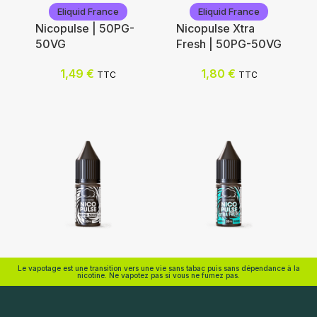
Eliquid France
Eliquid France
Nicopulse | 50PG-
Nicopulse Xtra
50VG
Fresh | 50PG-50VG
Nicotine (mg/mL) :
1,49
€
1,80
€
TTC
TTC
0
Nicotine (mg/mL) :
3
0
6
3
12
6
18
12
18
Choix des options
Choix des options
Eliquid France
Eliquid France
Le vapotage est une transition vers une vie sans tabac puis sans dépendance à la
nicotine. Ne vapotez pas si vous ne fumez pas.