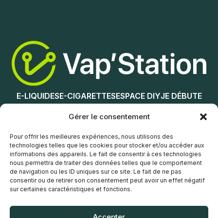
Ajouter au panier
Ajouter au panier
E-LIQUIDES
E-CIGARETTES
ESPACE DIY
JE DÉBUTE
NOS MAGASINS
Gérer le consentement
Service client
Pour offrir les meilleures expériences, nous utilisons des
technologies telles que les cookies pour stocker et/ou accéder aux
informations des appareils. Le fait de consentir à ces technologies
nous permettra de traiter des données telles que le comportement
de navigation ou les ID uniques sur ce site. Le fait de ne pas
consentir ou de retirer son consentement peut avoir un effet négatif
sur certaines caractéristiques et fonctions.
© Vap’Station
2026
Accepter
POLITIQUE DE CONFIDENTIALITÉ