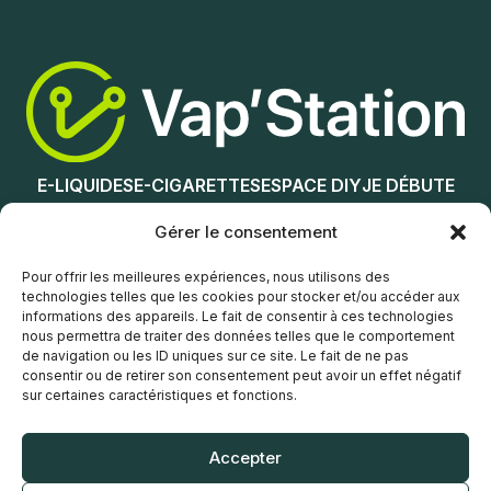
Lire la suite
Ajouter au panier
E-LIQUIDES
E-CIGARETTES
ESPACE DIY
JE DÉBUTE
NOS MAGASINS
Gérer le consentement
Service client
Pour offrir les meilleures expériences, nous utilisons des
technologies telles que les cookies pour stocker et/ou accéder aux
informations des appareils. Le fait de consentir à ces technologies
nous permettra de traiter des données telles que le comportement
de navigation ou les ID uniques sur ce site. Le fait de ne pas
consentir ou de retirer son consentement peut avoir un effet négatif
sur certaines caractéristiques et fonctions.
© Vap’Station
2026
Accepter
POLITIQUE DE CONFIDENTIALITÉ