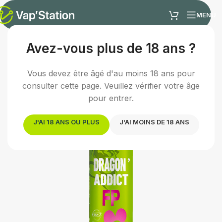
MENU
Avez-vous plus de 18 ans ?
Accueil
/
E-liquides
/
E-liquide fruité
Vous devez être âgé d'au moins 18 ans pour
consulter cette page. Veuillez vérifier votre âge
pour entrer.
J'AI 18 ANS OU PLUS
J'AI MOINS DE 18 ANS