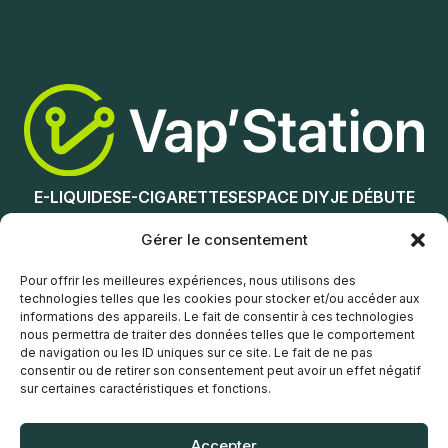
Nicotine (mg/mL) :
0
Ajouter au panier
3
6
12
E-LIQUIDES
E-CIGARETTES
ESPACE DIY
JE DÉBUTE
18
NOS MAGASINS
Gérer le consentement
Choix des options
Service client
Pour offrir les meilleures expériences, nous utilisons des
technologies telles que les cookies pour stocker et/ou accéder aux
informations des appareils. Le fait de consentir à ces technologies
nous permettra de traiter des données telles que le comportement
de navigation ou les ID uniques sur ce site. Le fait de ne pas
consentir ou de retirer son consentement peut avoir un effet négatif
sur certaines caractéristiques et fonctions.
© Vap’Station
2026
Accepter
POLITIQUE DE CONFIDENTIALITÉ