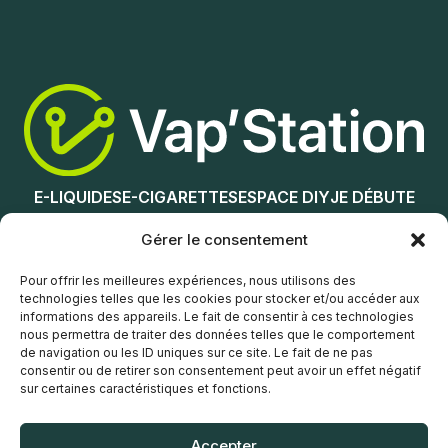
Nicotine (mg/mL) :
0
Ajouter au panier
3
6
12
E-LIQUIDES
E-CIGARETTES
ESPACE DIY
JE DÉBUTE
18
NOS MAGASINS
Gérer le consentement
Choix des options
Service client
Pour offrir les meilleures expériences, nous utilisons des
technologies telles que les cookies pour stocker et/ou accéder aux
informations des appareils. Le fait de consentir à ces technologies
nous permettra de traiter des données telles que le comportement
de navigation ou les ID uniques sur ce site. Le fait de ne pas
consentir ou de retirer son consentement peut avoir un effet négatif
sur certaines caractéristiques et fonctions.
© Vap’Station
2026
Accepter
POLITIQUE DE CONFIDENTIALITÉ