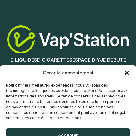
Ajouter au panier
Ajouter au panier
E-LIQUIDES
E-CIGARETTES
ESPACE DIY
JE DÉBUTE
NOS MAGASINS
Gérer le consentement
Service client
Pour offrir les meilleures expériences, nous utilisons des
technologies telles que les cookies pour stocker et/ou accéder aux
informations des appareils. Le fait de consentir à ces technologies
nous permettra de traiter des données telles que le comportement
de navigation ou les ID uniques sur ce site. Le fait de ne pas
consentir ou de retirer son consentement peut avoir un effet négatif
sur certaines caractéristiques et fonctions.
© Vap’Station
2026
Accepter
POLITIQUE DE CONFIDENTIALITÉ