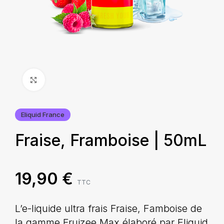
Agrandir
Eliquid France
Fraise, Framboise | 50mL
19,90
€
TTC
L’e-liquide ultra frais Fraise, Famboise de
la gamme Fruizee Max élaboré par Eliquid