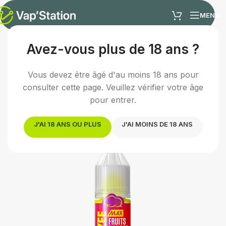
MENU
Avez-vous plus de 18 ans ?
Accueil
/
E-liquides
/
Sels de nicotine
Vous devez être âgé d'au moins 18 ans pour
consulter cette page. Veuillez vérifier votre âge
pour entrer.
J'AI 18 ANS OU PLUS
J'AI MOINS DE 18 ANS