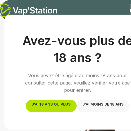
Accueil
/
E-liquides
/
E-liquide fruité
/
Kairen | 10mL
Avez-vous plus d
18 ans ?
Vous devez être âgé d'au moins 18 ans pour
consulter cette page. Veuillez vérifier votre âge
pour entrer.
J'AI 18 ANS OU PLUS
J'AI MOINS DE 18 ANS