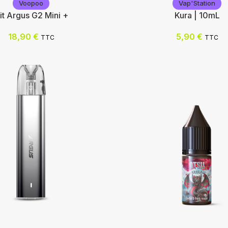
Voopoo
Vap'Station
it Argus G2 Mini +
Kura | 10mL
18,90
€
5,90
€
TTC
TTC
Vap'Station