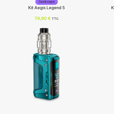
Geekvape
Kit Aegis Legend 5
K
79,90
€
TTC
Geekvape
Voopoo