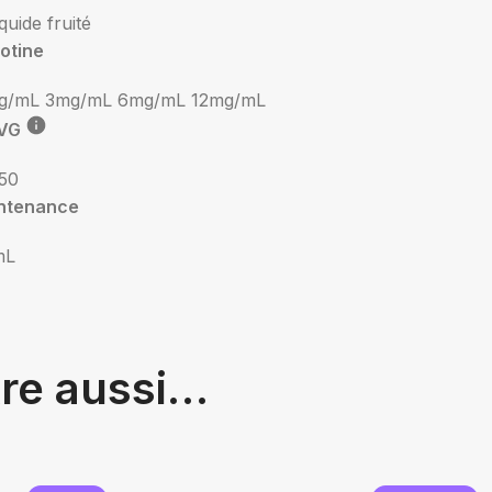
iquide fruité
otine
g/mL
3mg/mL
6mg/mL
12mg/mL
VG
50
ntenance
mL
tre aussi…