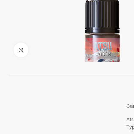
Agrandir
Ga
At
Ty