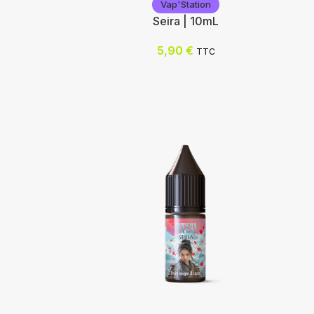
Vap'Station
Seira | 10mL
5,90
€
TTC
Vap'Station