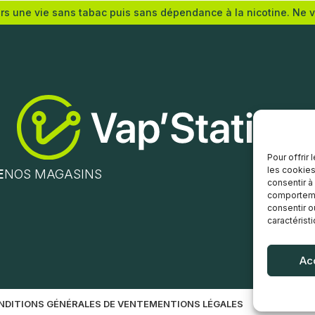
ers une vie sans tabac puis sans dépendance à la nicotine. Ne 
Nicotine (mg/mL) :
s options
0
3
6
12
Pour offrir
les cookies
Choix des options
E
NOS MAGASINS
consentir à
comportemen
consentir o
caractérist
Ac
NDITIONS GÉNÉRALES DE VENTE
MENTIONS LÉGALES