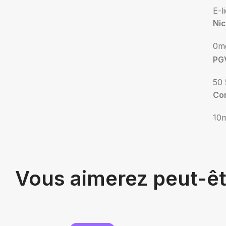
E-l
Nic
0m
PG
50 
Co
10
Vous aimerez peut-ê