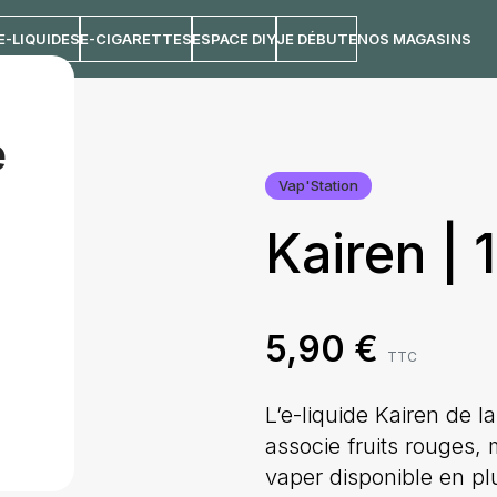
E-LIQUIDES
E-CIGARETTES
ESPACE DIY
JE DÉBUTE
NOS MAGASINS
e
Vap'Station
Kairen |
5,90
€
TTC
L’e-liquide Kairen de 
associe fruits rouges,
vaper disponible en plu