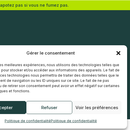
vapotez pas si vous ne fumez pas.
Nicotine (mg/mL) :
0
3
6
Gérer le consentement
12
 les meilleures expériences, nous utilisons des technologies telles que
 pour stocker et/ou accéder aux informations des appareils. Le fait de
Choix des options
 ces technologies nous permettra de traiter des données telles que le
t de navigation ou les ID uniques sur ce site. Le fait de ne pas
u de retirer son consentement peut avoir un effet négatif sur certaines
iques et fonctions.
cepter
Refuser
Voir les préférences
Politique de confidentialité
Politique de confidentialité