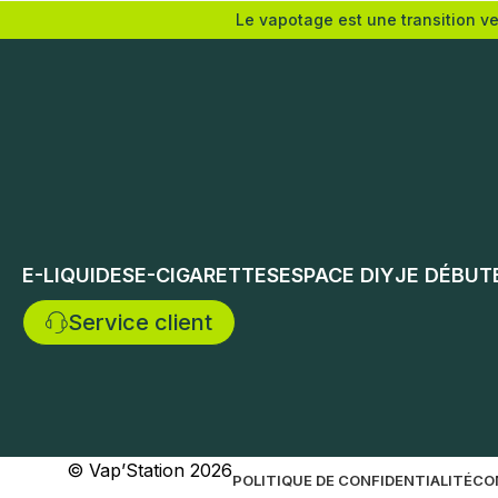
Le vapotage est une transition v
Choix des options
Choix de
E-LIQUIDES
E-CIGARETTES
ESPACE DIY
JE DÉBUT
Service client
© Vap’Station
2026
POLITIQUE DE CONFIDENTIALITÉ
CO