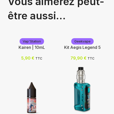
Vous aimerez peut-
être aussi…
Vap'Station
Geekvape
Kairen | 10mL
Kit Aegis Legend 5
5,90
€
79,90
€
TTC
TTC