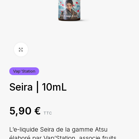
Agrandir
Vap'Station
Seira | 10mL
5,90
€
TTC
L’e-liquide Seira de la gamme Atsu
élaboré par Vap’Station, associe fruits