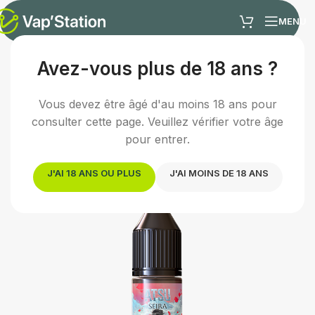
MENU
Avez-vous plus de 18 ans ?
Accueil
/
E-liquides
/
E-liquide fruité
Vous devez être âgé d'au moins 18 ans pour
consulter cette page. Veuillez vérifier votre âge
pour entrer.
J'AI 18 ANS OU PLUS
J'AI MOINS DE 18 ANS