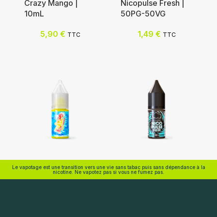
Crazy Mango |
Nicopulse Fresh |
10mL
50PG-50VG
Nicotine (mg/mL) :
Nicotine (mg/mL) :
5,90
€
1,49
€
TTC
TTC
0
0
3
3
6
6
12
12
Choix des options
Choix des options
Eliquid France
Eliquid France
Le vapotage est une transition vers une vie sans tabac puis sans dépendance à la
nicotine. Ne vapotez pas si vous ne fumez pas.