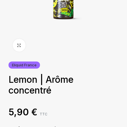
Agrandir
Eliquid France
Lemon | Arôme
concentré
5,90
€
TTC