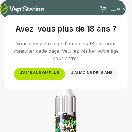
MENU
Avez-vous plus de 18 ans ?
Accueil
/
E-liquides
/
Arômes concentrés DIY
Vous devez être âgé d'au moins 18 ans pour
consulter cette page. Veuillez vérifier votre âge
pour entrer.
J'AI 18 ANS OU PLUS
J'AI MOINS DE 18 ANS