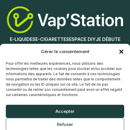
Nicotine (mg/mL) :
0
Ajouter au panier
3
6
12
E-LIQUIDES
E-CIGARETTES
ESPACE DIY
JE DÉBUTE
18
NOS MAGASINS
Gérer le consentement
Choix des options
Service client
Pour offrir les meilleures expériences, nous utilisons des
technologies telles que les cookies pour stocker et/ou accéder aux
informations des appareils. Le fait de consentir à ces technologies
nous permettra de traiter des données telles que le comportement
de navigation ou les ID uniques sur ce site. Le fait de ne pas
consentir ou de retirer son consentement peut avoir un effet négatif
sur certaines caractéristiques et fonctions.
© Vap’Station
2026
Accepter
POLITIQUE DE CONFIDENTIALITÉ
Refuser
CONDITIONS GÉNÉRALES DE VENTE