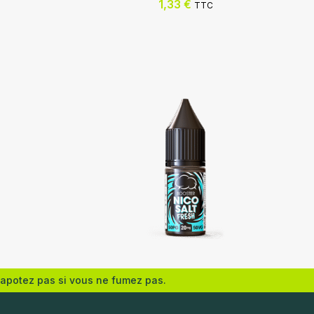
1,33
€
TTC
Eliquid France
vapotez pas si vous ne fumez pas.