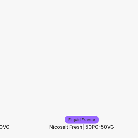
Eliquid France
70VG
Nicosalt Fresh| 50PG-50VG