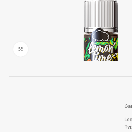
Agrandir
Ga
Le
Ty