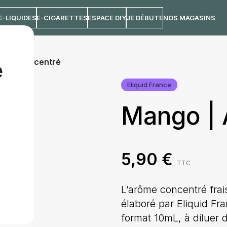
E-LIQUIDES
E-CIGARETTES
ESPACE DIY
JE DÉBUTE
NOS MAGASINS
rôme concentré
e
Eliquid France
Mango | 
5,90
€
TTC
L’arôme concentré fr
élaboré par Eliquid F
format 10mL, à diluer 