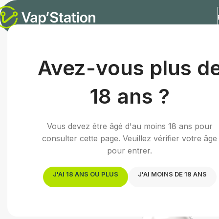
Accueil
/
E-liquides
/
Arômes concentrés DIY
/
Mango | A
Avez-vous plus d
18 ans ?
Vous devez être âgé d'au moins 18 ans pour
consulter cette page. Veuillez vérifier votre âge
pour entrer.
J'AI 18 ANS OU PLUS
J'AI MOINS DE 18 ANS