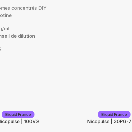
ômes concentrés DIY
otine
g/mL
seil de dilution
5
Eliquid France
Eliquid France
icopulse | 100VG
Nicopulse | 30PG-