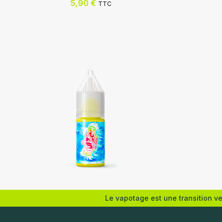
5,90
€
TTC
Eliquid France
Eliquid F
Le vapotage est une transition v