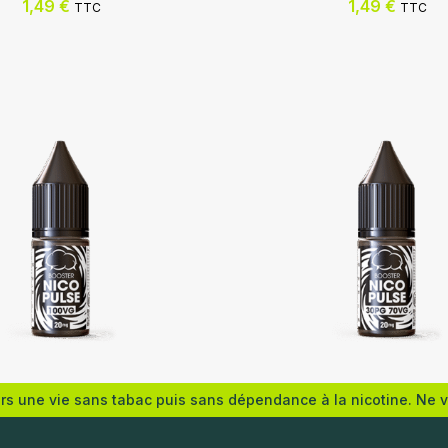
1,49
€
1,49
€
TTC
TTC
rance
Eliquid France
ers une vie sans tabac puis sans dépendance à la nicotine. Ne 