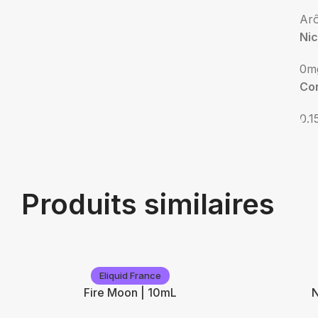
Ar
Nic
0m
Con
0.1
Produits similaires
Eliquid France
Fire Moon | 10mL
N