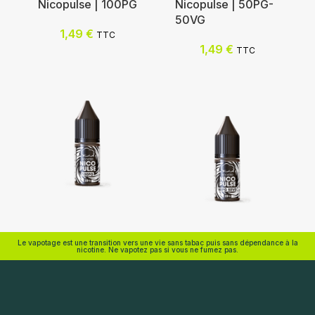
Nicotine (mg/mL) :
Nicopulse | 100PG
Nicopulse | 50PG-
50VG
0
1,49
€
TTC
3
Nicotine (mg/mL) :
1,49
€
TTC
6
3
12
6
18
12
0
Choix des options
18
Choix des options
Eliquid France
Eliquid France
Le vapotage est une transition vers une vie sans tabac puis sans dépendance à la
nicotine. Ne vapotez pas si vous ne fumez pas.
Ajouter au panier