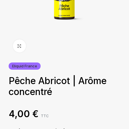
Agrandir
Eliquid France
Pêche Abricot | Arôme
concentré
4,00
€
TTC