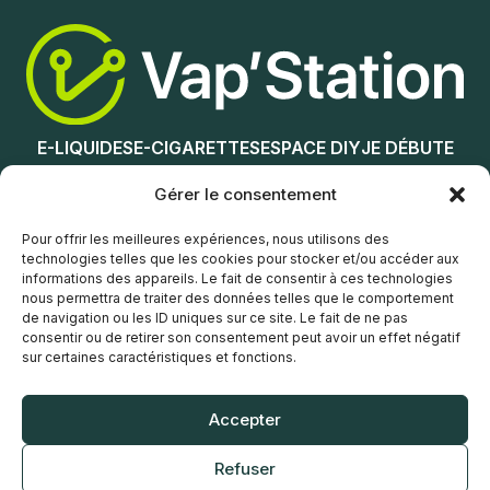
Lire la suite
E-LIQUIDES
E-CIGARETTES
ESPACE DIY
JE DÉBUTE
NOS MAGASINS
Gérer le consentement
Service client
Pour offrir les meilleures expériences, nous utilisons des
technologies telles que les cookies pour stocker et/ou accéder aux
informations des appareils. Le fait de consentir à ces technologies
nous permettra de traiter des données telles que le comportement
de navigation ou les ID uniques sur ce site. Le fait de ne pas
consentir ou de retirer son consentement peut avoir un effet négatif
sur certaines caractéristiques et fonctions.
© Vap’Station
2026
Accepter
POLITIQUE DE CONFIDENTIALITÉ
Refuser
CONDITIONS GÉNÉRALES DE VENTE