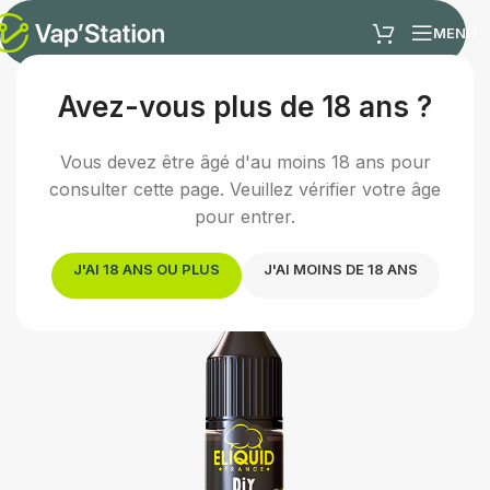
MENU
Avez-vous plus de 18 ans ?
Accueil
/
E-liquides
/
Arômes concentrés DIY
Vous devez être âgé d'au moins 18 ans pour
consulter cette page. Veuillez vérifier votre âge
pour entrer.
J'AI 18 ANS OU PLUS
J'AI MOINS DE 18 ANS