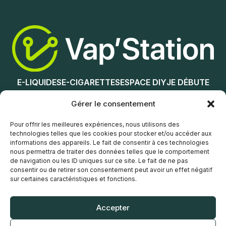
Ajouter au panier
Ajouter au panier
E-LIQUIDES
E-CIGARETTES
ESPACE DIY
JE DÉBUTE
NOS MAGASINS
Gérer le consentement
Service client
Pour offrir les meilleures expériences, nous utilisons des
technologies telles que les cookies pour stocker et/ou accéder aux
informations des appareils. Le fait de consentir à ces technologies
nous permettra de traiter des données telles que le comportement
de navigation ou les ID uniques sur ce site. Le fait de ne pas
consentir ou de retirer son consentement peut avoir un effet négatif
sur certaines caractéristiques et fonctions.
© Vap’Station
2026
Accepter
POLITIQUE DE CONFIDENTIALITÉ