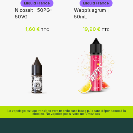
Eliquid France
Eliquid France
Nicosalt | 50PG-
Wepp’s agrum |
50VG
50mL
Nicotine (mg/mL) :
Nicotine (mg/mL) :
1,60
€
19,90
€
TTC
TTC
0
0
3
3
6
6
12
12
18
18
Choix des options
Choix des options
Eliquid France
Eliquid France
Le vapotage est une transition vers une vie sans tabac puis sans dépendance à la
nicotine. Ne vapotez pas si vous ne fumez pas.