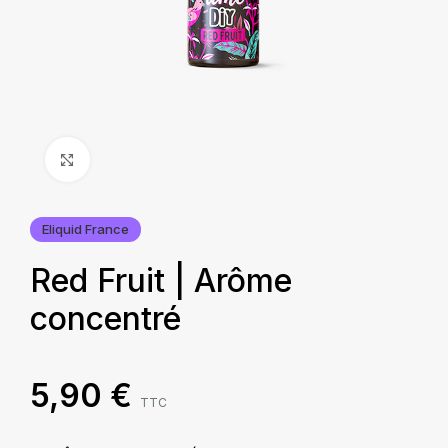
Agrandir
Eliquid France
Red Fruit | Arôme
concentré
5,90
€
TTC