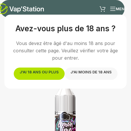
MENU
Avez-vous plus de 18 ans ?
Accueil
/
E-liquides
/
Arômes concentrés DIY
Vous devez être âgé d'au moins 18 ans pour
consulter cette page. Veuillez vérifier votre âge
pour entrer.
J'AI 18 ANS OU PLUS
J'AI MOINS DE 18 ANS