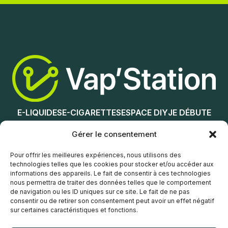
Ajouter au panier
Ajouter au panier
E-LIQUIDES
E-CIGARETTES
ESPACE DIY
JE DÉBUTE
NOS MAGASINS
Gérer le consentement
Service client
Pour offrir les meilleures expériences, nous utilisons des
technologies telles que les cookies pour stocker et/ou accéder aux
informations des appareils. Le fait de consentir à ces technologies
nous permettra de traiter des données telles que le comportement
de navigation ou les ID uniques sur ce site. Le fait de ne pas
consentir ou de retirer son consentement peut avoir un effet négatif
sur certaines caractéristiques et fonctions.
© Vap’Station
2026