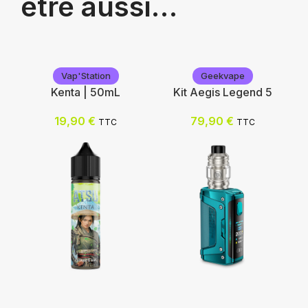
être aussi…
Vap'Station
Geekvape
Kenta | 50mL
Kit Aegis Legend 5
19,90
€
79,90
€
TTC
TTC
Vap'Station
Geekvape