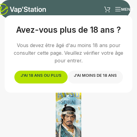
MENU
Avez-vous plus de 18 ans ?
Accueil
/
E-liquides
/
E-liquide fruité
Vous devez être âgé d'au moins 18 ans pour
consulter cette page. Veuillez vérifier votre âge
pour entrer.
J'AI 18 ANS OU PLUS
J'AI MOINS DE 18 ANS