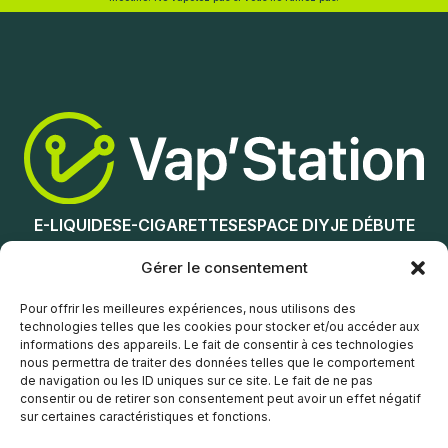
Choix des options
Lire la suite
E-LIQUIDES
E-CIGARETTES
ESPACE DIY
JE DÉBUTE
NOS MAGASINS
Gérer le consentement
Service client
Pour offrir les meilleures expériences, nous utilisons des
technologies telles que les cookies pour stocker et/ou accéder aux
informations des appareils. Le fait de consentir à ces technologies
nous permettra de traiter des données telles que le comportement
de navigation ou les ID uniques sur ce site. Le fait de ne pas
consentir ou de retirer son consentement peut avoir un effet négatif
sur certaines caractéristiques et fonctions.
© Vap’Station
2026