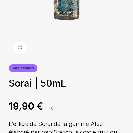
Agrandir
Vap'Station
Sorai | 50mL
19,90
€
TTC
L’e-liquide Sorai de la gamme Atsu
élaboré par Vap’Station, associe fruit du