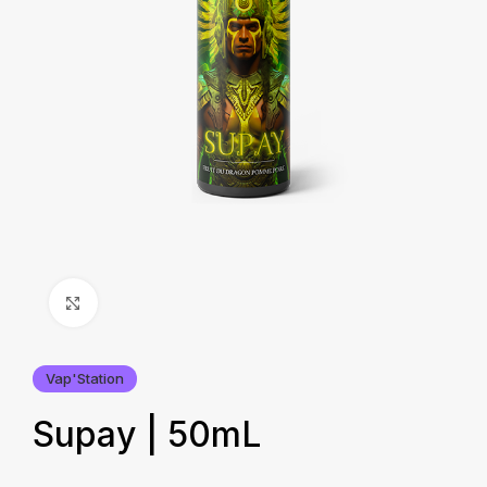
Agrandir
Vap'Station
Supay | 50mL