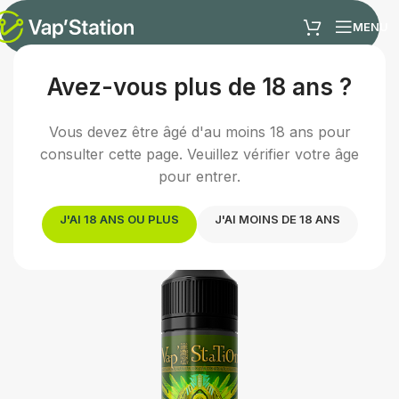
MENU
Avez-vous plus de 18 ans ?
Accueil
/
E-liquides
/
E-liquide fruité
Vous devez être âgé d'au moins 18 ans pour
Fin de série :
Ce produit sera prochainement
consulter cette page. Veuillez vérifier votre âge
remplacé.
pour entrer.
Découvrir l'équivalent →
J'AI 18 ANS OU PLUS
J'AI MOINS DE 18 ANS