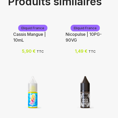
Produits similaires
Eliquid France
Eliquid France
Cassis Mangue |
Nicopulse | 10PG-
10mL
90VG
5,90
€
1,49
€
TTC
TTC
Eliquid France
Eliquid France