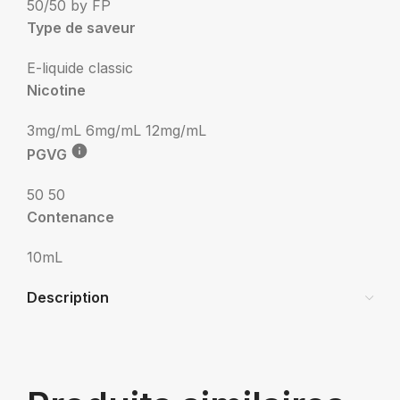
50/50 by FP
Type de saveur
E-liquide classic
Nicotine
3mg/mL
6mg/mL
12mg/mL
PGVG
50 50
Contenance
10mL
Description