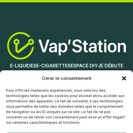
Nicotine (mg/mL) :
Lire la suite
0
3
6
12
E-LIQUIDES
E-CIGARETTES
ESPACE DIY
JE DÉBUTE
18
NOS MAGASINS
Gérer le consentement
Choix des options
Service client
Pour offrir les meilleures expériences, nous utilisons des
technologies telles que les cookies pour stocker et/ou accéder aux
informations des appareils. Le fait de consentir à ces technologies
nous permettra de traiter des données telles que le comportement
de navigation ou les ID uniques sur ce site. Le fait de ne pas
consentir ou de retirer son consentement peut avoir un effet négatif
sur certaines caractéristiques et fonctions.
© Vap’Station
2026