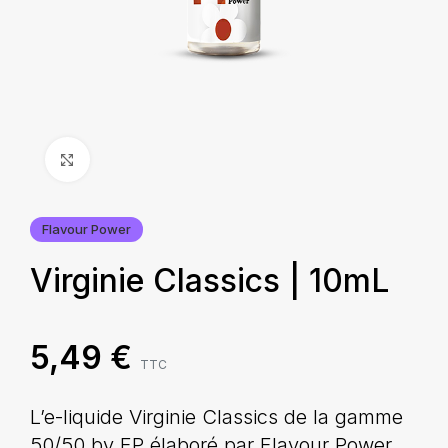
Agrandir
Flavour Power
Virginie Classics | 10mL
5,49
€
TTC
L’e-liquide Virginie Classics de la gamme
50/50 by FP élaboré par Flavour Power,