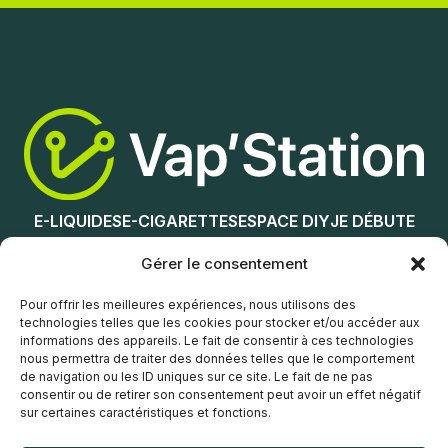
Nicotine (mg/mL) :
Ajouter au panier
3
6
12
E-LIQUIDES
E-CIGARETTES
ESPACE DIY
JE DÉBUTE
0
18
NOS MAGASINS
Gérer le consentement
Choix des options
Service client
Pour offrir les meilleures expériences, nous utilisons des
technologies telles que les cookies pour stocker et/ou accéder aux
informations des appareils. Le fait de consentir à ces technologies
nous permettra de traiter des données telles que le comportement
de navigation ou les ID uniques sur ce site. Le fait de ne pas
consentir ou de retirer son consentement peut avoir un effet négatif
sur certaines caractéristiques et fonctions.
© Vap’Station
2026