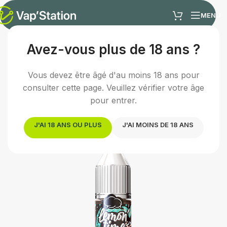
MENU
Avez-vous plus de 18 ans ?
Accueil
/
E-liquides
/
E-liquide fruité
Vous devez être âgé d'au moins 18 ans pour
consulter cette page. Veuillez vérifier votre âge
pour entrer.
J'AI 18 ANS OU PLUS
J'AI MOINS DE 18 ANS