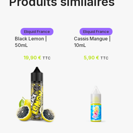
Produits similaires
Eliquid France
Eliquid France
Black Lemon |
Cassis Mangue |
50mL
10mL
19,90
€
5,90
€
TTC
TTC
Eliquid France
Eliquid France