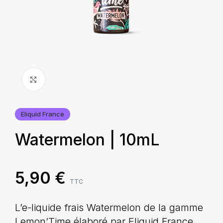
Agrandir
Eliquid France
Watermelon | 10mL
5,90
€
TTC
L’e-liquide frais Watermelon de la gamme
Lemon’Time élaboré par Eliquid France,