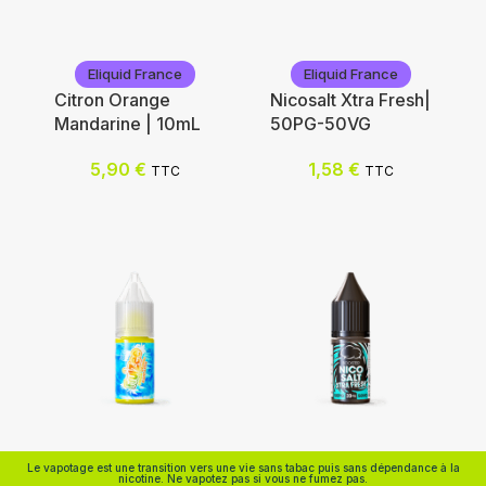
Eliquid France
Eliquid France
Citron Orange
Nicosalt Xtra Fresh|
Mandarine | 10mL
50PG-50VG
Ajouter au panier
Nicotine (mg/mL) :
5,90
€
1,58
€
TTC
TTC
3
6
12
0
Choix des options
Eliquid France
Eliquid France
Le vapotage est une transition vers une vie sans tabac puis sans dépendance à la
nicotine. Ne vapotez pas si vous ne fumez pas.