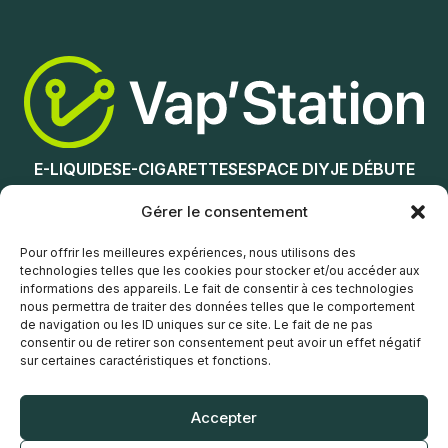
Nicotine (mg/mL) :
0
Ajouter au panier
3
6
12
E-LIQUIDES
E-CIGARETTES
ESPACE DIY
JE DÉBUTE
18
NOS MAGASINS
Gérer le consentement
Choix des options
Service client
Pour offrir les meilleures expériences, nous utilisons des
technologies telles que les cookies pour stocker et/ou accéder aux
informations des appareils. Le fait de consentir à ces technologies
nous permettra de traiter des données telles que le comportement
de navigation ou les ID uniques sur ce site. Le fait de ne pas
consentir ou de retirer son consentement peut avoir un effet négatif
sur certaines caractéristiques et fonctions.
© Vap’Station
2026
Accepter
POLITIQUE DE CONFIDENTIALITÉ