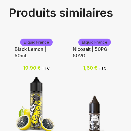
Produits similaires
Eliquid France
Eliquid France
Black Lemon |
Nicosalt | 50PG-
50mL
50VG
19,90
€
1,60
€
TTC
TTC