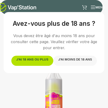
MENU
Avez-vous plus de 18 ans ?
Accueil
/
E-liquides
/
Sels de nicotine
Vous devez être âgé d'au moins 18 ans pour
consulter cette page. Veuillez vérifier votre âge
pour entrer.
J'AI 18 ANS OU PLUS
J'AI MOINS DE 18 ANS