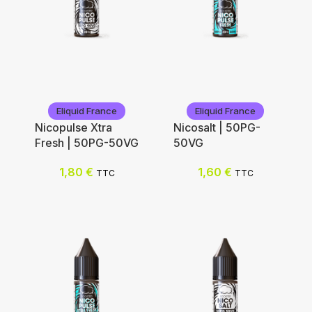
Eliquid France
Eliquid France
Eliquid France
Eliquid France
Nicopulse Xtra
Nicosalt | 50PG-
Fresh | 50PG-50VG
50VG
Ajouter au panier
1,80
€
1,60
€
TTC
TTC
Ajouter au panier