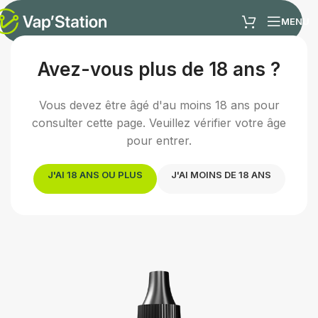
MENU
Avez-vous plus de 18 ans ?
Accueil
/
E-liquides
/
E-liquide fruité
Vous devez être âgé d'au moins 18 ans pour
Fin de série :
Ce produit sera prochainement
consulter cette page. Veuillez vérifier votre âge
remplacé.
pour entrer.
Découvrir l'équivalent →
J'AI 18 ANS OU PLUS
J'AI MOINS DE 18 ANS