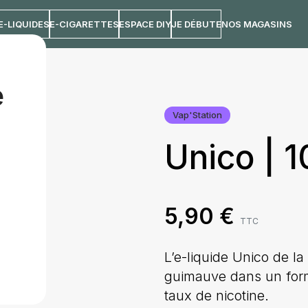
E-LIQUIDES
E-CIGARETTES
ESPACE DIY
JE DÉBUTE
NOS MAGASINS
e
Vap'Station
Unico | 
5,90
€
TTC
L’e-liquide Unico de la
guimauve dans un form
taux de nicotine.