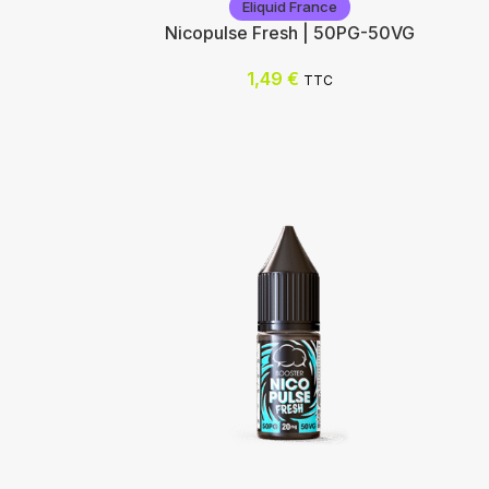
Eliquid France
L
Nicopulse Fresh | 50PG-50VG
1,49
€
TTC
Eliquid France