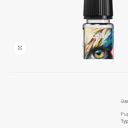
Agrandir
Ga
Pup
Ty