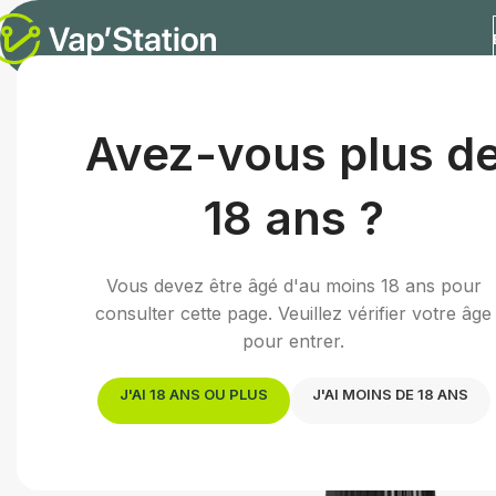
Accueil
/
E-liquides
/
E-liquide gourmand
/
Unico | 10mL
Avez-vous plus d
18 ans ?
Vous devez être âgé d'au moins 18 ans pour
consulter cette page. Veuillez vérifier votre âge
pour entrer.
J'AI 18 ANS OU PLUS
J'AI MOINS DE 18 ANS