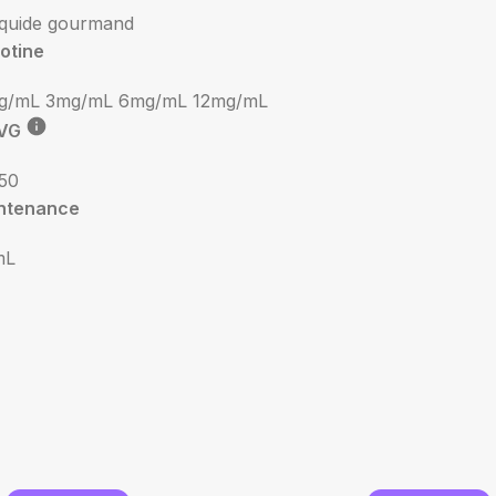
iquide gourmand
otine
g/mL
3mg/mL
6mg/mL
12mg/mL
VG
50
ntenance
mL