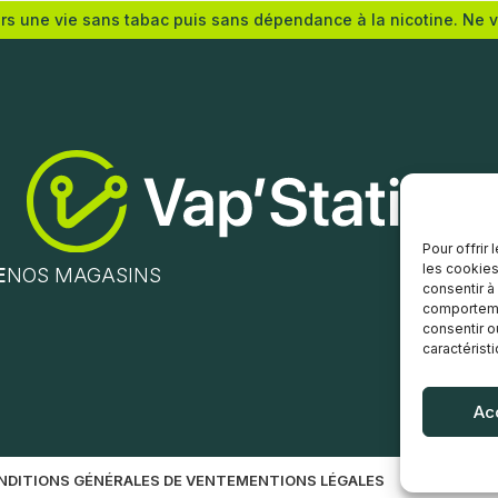
ers une vie sans tabac puis sans dépendance à la nicotine. Ne 
(mg/mL) :
Nicotine (mg/mL) :
0
3
6
12
Pour offrir
18
les cookies
E
NOS MAGASINS
consentir à
comportemen
s options
Choix des options
consentir o
caractérist
Ac
NDITIONS GÉNÉRALES DE VENTE
MENTIONS LÉGALES