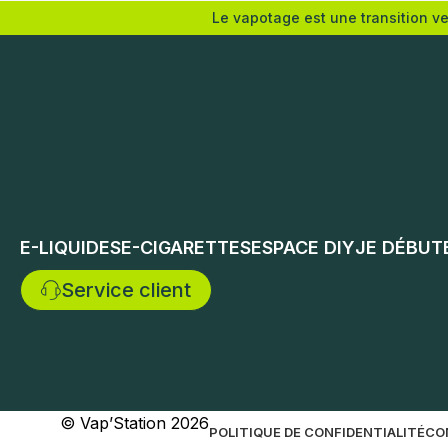
Le vapotage est une transition v
Nicotine (mg/mL) :
Nicotine 
0
3
3
6
6
12
12
0
18
E-LIQUIDES
E-CIGARETTES
ESPACE DIY
JE DÉBUT
Choix des options
Service client
Choix de
© Vap’Station
2026
POLITIQUE DE CONFIDENTIALITÉ
CO