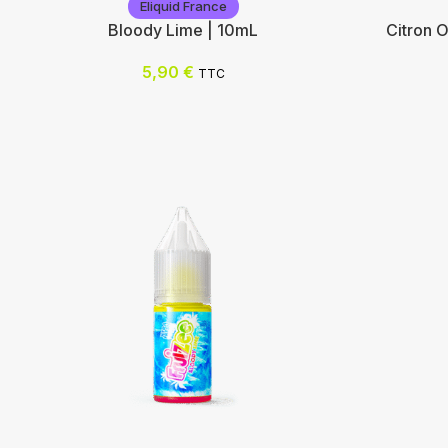
Eliquid France
Bloody Lime | 10mL
Citron 
5,90
€
TTC
Eliquid France
Eliquid F