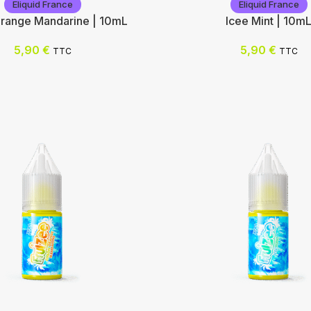
Eliquid France
Eliquid France
Orange Mandarine | 10mL
Icee Mint | 10m
5,90
€
5,90
€
TTC
TTC
rance
Eliquid France