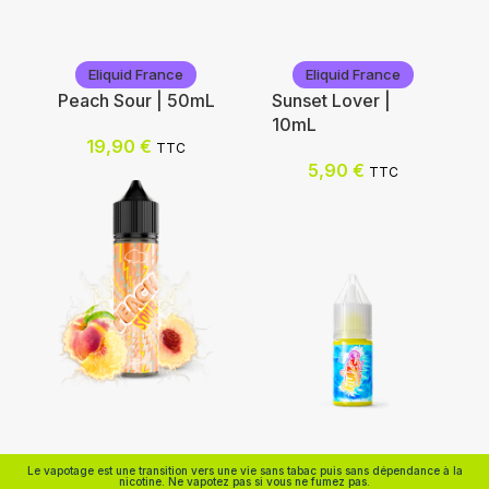
Eliquid France
Eliquid France
Peach Sour | 50mL
Sunset Lover |
10mL
19,90
€
TTC
Ajouter au panier
5,90
€
TTC
Ajouter au panier
Eliquid France
Eliquid France
Le vapotage est une transition vers une vie sans tabac puis sans dépendance à la
nicotine. Ne vapotez pas si vous ne fumez pas.