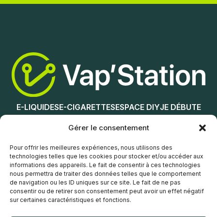
Ajouter au panier
Nicotine (mg/mL) :
0
3
6
12
E-LIQUIDES
E-CIGARETTES
ESPACE DIY
JE DÉBUTE
18
NOS MAGASINS
Gérer le consentement
Choix des options
Service client
Pour offrir les meilleures expériences, nous utilisons des
technologies telles que les cookies pour stocker et/ou accéder aux
informations des appareils. Le fait de consentir à ces technologies
nous permettra de traiter des données telles que le comportement
de navigation ou les ID uniques sur ce site. Le fait de ne pas
consentir ou de retirer son consentement peut avoir un effet négatif
sur certaines caractéristiques et fonctions.
© Vap’Station
2026