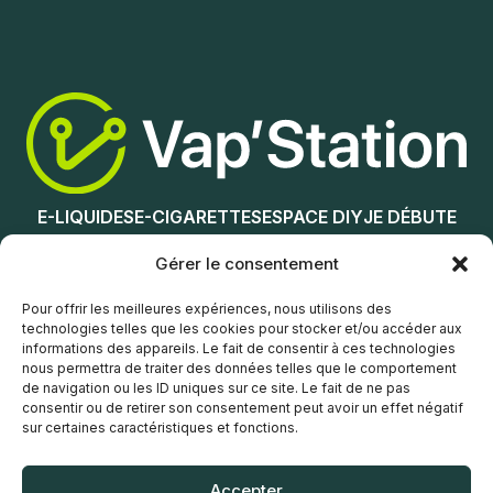
Ajouter au panier
Ajouter au panier
E-LIQUIDES
E-CIGARETTES
ESPACE DIY
JE DÉBUTE
NOS MAGASINS
Gérer le consentement
Service client
Pour offrir les meilleures expériences, nous utilisons des
technologies telles que les cookies pour stocker et/ou accéder aux
informations des appareils. Le fait de consentir à ces technologies
nous permettra de traiter des données telles que le comportement
de navigation ou les ID uniques sur ce site. Le fait de ne pas
consentir ou de retirer son consentement peut avoir un effet négatif
sur certaines caractéristiques et fonctions.
© Vap’Station
2026
Accepter
POLITIQUE DE CONFIDENTIALITÉ