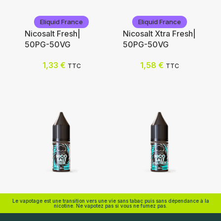
Eliquid France
Eliquid France
Nicosalt Fresh|
Nicosalt Xtra Fresh|
50PG-50VG
50PG-50VG
Nicotine (mg/mL) :
1,33
€
1,58
€
TTC
TTC
0
Ajouter au panier
3
6
12
Choix des options
Eliquid France
Eliquid France
Le vapotage est une transition vers une vie sans tabac puis sans dépendance à la
nicotine. Ne vapotez pas si vous ne fumez pas.