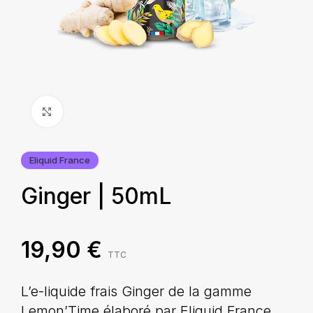
Agrandir
Eliquid France
Ginger | 50mL
19,90
€
TTC
L’e-liquide frais Ginger de la gamme
Lemon’Time élaboré par Eliquid France,